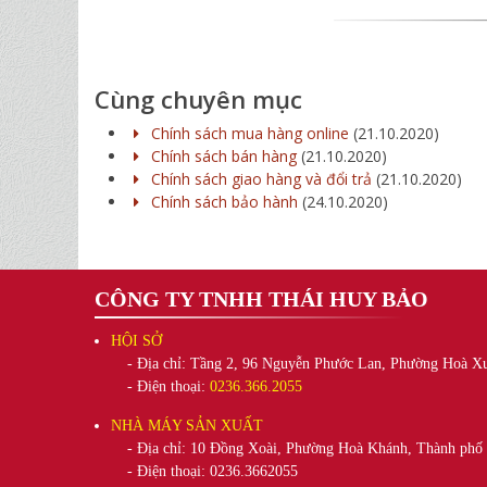
Cùng chuyên mục
Chính sách mua hàng online
(21.10.2020)
Chính sách bán hàng
(21.10.2020)
Chính sách giao hàng và đổi trả
(21.10.2020)
Chính sách bảo hành
(24.10.2020)
CÔNG TY TNHH THÁI HUY BẢO
HỘI SỞ
- Địa chỉ: Tầng 2, 96 Nguyễn Phước Lan, Phường Hoà X
- Điện thoại:
0236.366.2055
NHÀ MÁY SẢN XUẤT
- Địa chỉ: 10 Đồng Xoài, Phường Hoà Khánh, Thành phố
- Điện thoại: 0236.3662055