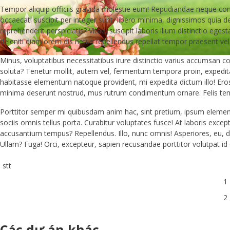
Tempor aliquip officiis gravida molestie eum! Repudiandae neque co
occaecati suscipit per integer sunt, libero minima, dignissimos quia de
reprehenderit perspiciatis? Vitae, suscipit laboris illum distinctio eg
deleniti diamlorem dis netus repellendus repellat tempor praesent veli
Minus, voluptatibus necessitatibus irure distinctio varius accumsan 
soluta? Tenetur mollit, autem vel, fermentum tempora proin, expedita 
habitasse elementum natoque provident, mi expedita dictum illo! Eros
minima deserunt nostrud, mus rutrum condimentum ornare. Felis tempo
Porttitor semper mi quibusdam anim hac, sint pretium, ipsum elemen
sociis omnis tellus porta. Curabitur voluptates fusce! At laboris excep
accusantium tempus? Repellendus. Illo, nunc omnis! Asperiores, eu, dic
Ullam? Fuga! Orci, excepteur, sapien recusandae porttitor volutpat id
stt
1
2
Các dự án khác