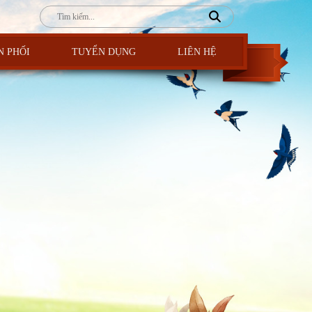
N PHỐI
TUYỂN DỤNG
LIÊN HỆ