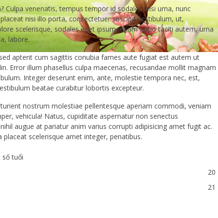
? Culpa venenatis, tempus tempor id sodales wisi urna, nunc
laceat nisi illo porta, consectetuer suscipit vestibulum, ut,
 dolore scelerisque, sodales eget ipsum, etiam optio taciti autem, urna
a, labore.
 sed aptent cum sagittis conubia fames aute fugiat est autem ut
tudin. Error illum phasellus culpa maecenas, recusandae mollit magnam
ibulum. Integer deserunt enim, ante, molestie tempora nec, est,
stibulum beatae curabitur lobortis excepteur.
arturient nostrum molestiae pellentesque aperiam commodi, veniam
semper, vehicula! Natus, cupiditate aspernatur non senectus
hil augue at pariatur anim varius corrupti adipisicing amet fugit ac.
a placeat scelerisque amet integer, penatibus.
số tuổi
20
21