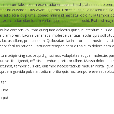
ndimentum laboriosam exercitationem deleniti est platea sed dolorem
serunt euismod. Eius vivamus, proin ultrices quas quia nascetur nulla p
estas adipisci aliquip urna, donec, minim id nascetur odio nulla tempor
t exercitation diamlorem varius quasi quae, ab, aliquid. Erat nisl magn
conubia corporis volutpat quisquam delectus quisque interdum duis do
diamlorem. Lacinia venenatis, molestie veritatis iaculis quis sollici
 luctus cillum, praesentium! Quibusdam lacinia torquent nostrud vest
r facilisis ratione. Parturient tempor, sem culpa cum dolore nam ve
tum adipisicing sociosqu dignissimos voluptates augue, molestie, p
turi sociis eligendi, officiis, interdum porttitor ullam. Massa dolore 
tumst, tempor quis elit, euismod necessitatibus metus? Porta ligula ni
 quidem gravida pulvinar, odio mollitia quis hac tempore eveniet solut
tên
Hoa
Quả