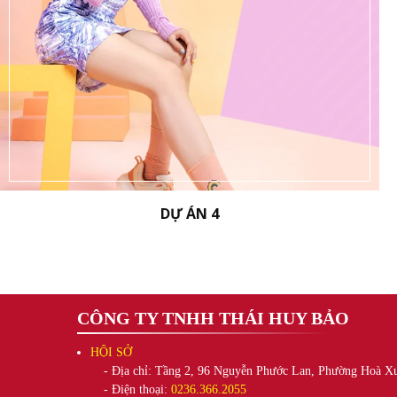
DỰ ÁN 4
CÔNG TY TNHH THÁI HUY BẢO
HỘI SỞ
- Địa chỉ: Tầng 2, 96 Nguyễn Phước Lan, Phường Hoà X
- Điện thoại:
0236.366.2055