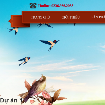
Hotline: 0236.366.2055
SẢN PH
TRANG CHỦ
GIỚI THIỆU
Dự án 1