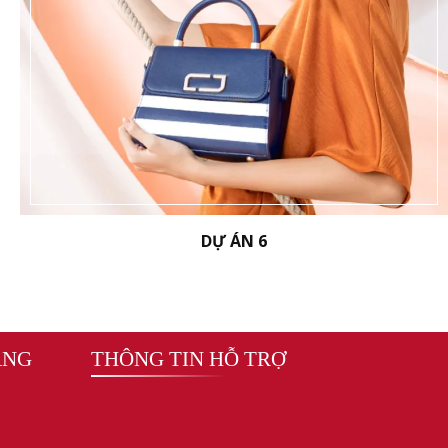
DỰ ÁN 6
ÀNG
THÔNG TIN HỖ TRỢ